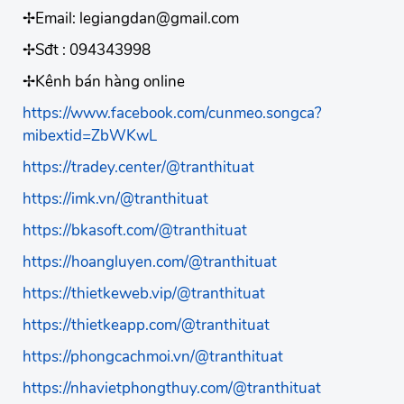
✢Email: legiangdan@gmail.com
✢Sđt : 094343998
✢Kênh bán hàng online
https://www.facebook.com/cunmeo.songca?
mibextid=ZbWKwL
https://tradey.center/@tranthituat
https://imk.vn/@tranthituat
https://bkasoft.com/@tranthituat
https://hoangluyen.com/@tranthituat
https://thietkeweb.vip/@tranthituat
https://thietkeapp.com/@tranthituat
https://phongcachmoi.vn/@tranthituat
https://nhavietphongthuy.com/@tranthituat