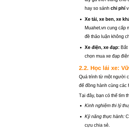
hay so sánh
chi phí
v
Xe tải, xe ben, xe kh
Muahet.vn cung cấp m
đề thảo luận không c
Xe điện, xe đạp:
Bắt 
chọn mua xe đạp điện 
2.2. Học lái xe: V
Quá trình từ một người c
để đồng hành cùng các 
Tại đây, bạn có thể tìm t
Kinh nghiệm thi lý thu
Kỹ năng thực hành:
Cá
cựu chia sẻ.