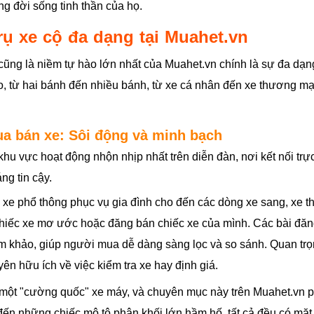
ng đời sống tinh thần của họ.
ụ xe cộ đa dạng tại Muahet.vn
 cũng là niềm tự hào lớn nhất của Muahet.vn chính là sự đa dạ
o, từ hai bánh đến nhiều bánh, từ xe cá nhân đến xe thương mạ
ua bán xe: Sôi động và minh bạch
hu vực hoạt động nhộn nhịp nhất trên diễn đàn, nơi kết nối trự
ng tin cậy.
xe phổ thông phục vụ gia đình cho đến các dòng xe sang, xe th
chiếc xe mơ ước hoặc đăng bán chiếc xe của mình. Các bài đăng 
 khảo, giúp người mua dễ dàng sàng lọc và so sánh. Quan trọn
ên hữu ích về việc kiểm tra xe hay định giá.
một "cường quốc" xe máy, và chuyên mục này trên Muahet.vn ph
 đến những chiếc mô tô phân khối lớn hầm hố, tất cả đều có mặt.