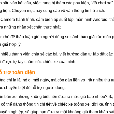
 sâu vào kết cấu, việc trang bị thêm các phụ kiện, "đồ chơi xe" 
 tiện. Chuyên mục này cung cấp vô vàn thông tin hữu ích:
Camera hành trình, cảm biến áp suất lốp, màn hình Android, thả
ra những nhận xét chân thực nhất.
 chủ đề thảo luận giúp người dùng so sánh
báo giá
các món p
 giá
hợp lý.
nhiều thành viên chia sẻ các bài viết hướng dẫn tự lắp đặt các 
i được tự tay chăm sóc chiếc xe của mình.
ỗ trợ toàn diện
g chỉ là lái nó đi mỗi ngày, mà còn gắn liền với rất nhiều thủ t
c chuyên biệt để hỗ trợ người dùng.
 bán xe nhưng không biết nên đưa ra mức giá bao nhiêu? B
 có thể đăng thông tin chi tiết về chiếc xe (dòng xe, đời xe, tìn
uyên nghiệp, sẽ giúp bạn đưa ra một khoảng giá tham khảo sát 