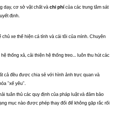
g dạy, cơ sở vật chất và
chi phí
của các trung tâm sát
uyết định.
ể chủ xe thể hiện cá tính và cái tôi của mình. Chuyên
thống xả, cải thiện hệ thống treo... luôn thu hút các
ất cả đều được chia sẻ với hình ảnh trực quan và
hóa "xế yêu".
ải tuân thủ các quy định của pháp luật và đảm bảo
ạng mục nào được phép thay đổi để không gặp rắc rối