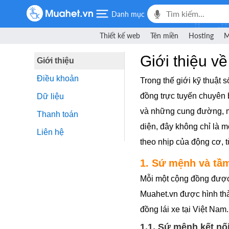
Danh mục
Thiết kế web
Tên miền
Hosting
M
Giới thiệu v
Giới thiệu
Điều khoản
Trong thế giới kỹ thuật
đồng trực tuyến chuyên 
Dữ liệu
và những cung đường, mộ
Thanh toán
diện, đây không chỉ là m
Liên hệ
theo nhịp của động cơ, t
1. Sứ mệnh và tầ
Mỗi một cộng đồng được 
Muahet.vn được hình thà
đồng lái xe tại Việt Nam.
1.1. Sứ mệnh kết n