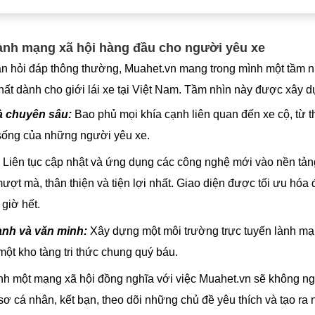
hành mạng xã hội hàng đầu cho người yêu xe
àn hỏi đáp thông thường, Muahet.vn mang trong mình một tầm n
hất dành cho giới lái xe tại Việt Nam. Tầm nhìn này được xây dự
à chuyên sâu:
Bao phủ mọi khía cạnh liên quan đến xe cộ, từ thô
sống của những người yêu xe.
Liên tục cập nhật và ứng dụng các công nghệ mới vào nền tảng
t mà, thân thiện và tiện lợi nhất. Giao diện được tối ưu hóa để
giờ hết.
nh và văn minh:
Xây dựng một môi trường trực tuyến lành mạn
ột kho tàng tri thức chung quý báu.
nh một mạng xã hội đồng nghĩa với việc Muahet.vn sẽ không ng
ơ cá nhân, kết bạn, theo dõi những chủ đề yêu thích và tạo ra