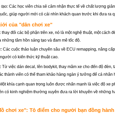
 tạo:
Các học viên chia sẻ cảm nhận thực tế về chất lượng giản
 quốc, giúp người mới có cái nhìn khách quan trước khi đưa ra q
giới của "dân chơi xe"
c thay đổi các bộ phận trên xe, nó là một nghệ thuật, một cách đ
ủa những tâm hồn sáng tạo và đam mê tốc độ.
:
Các cuộc thảo luận chuyên sâu về ECU remapping, nâng cấp hệ 
gười có kiến thức kỹ thuật cao.
:
Từ việc dán decal, lên bodykit, thay mâm xe cho đến độ đèn, t
Các thành viên có thể tham khảo hàng ngàn ý tưởng để cá nhân 
Một khía cạnh quan trọng luôn được nhấn mạnh là việc độ xe ph
iên có kinh nghiệm thường xuyên đưa ra lời khuyên về những h
"đồ chơi xe": Tô điểm cho người bạn đồng hành