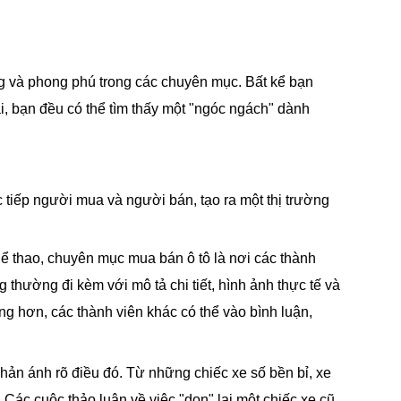
ng và phong phú trong các chuyên mục. Bất kể bạn
i, bạn đều có thể tìm thấy một "ngóc ngách" dành
c tiếp người mua và người bán, tạo ra một thị trường
ể thao, chuyên mục mua bán ô tô là nơi các thành
thường đi kèm với mô tả chi tiết, hình ảnh thực tế và
g hơn, các thành viên khác có thể vào bình luận,
ản ánh rõ điều đó. Từ những chiếc xe số bền bỉ, xe
 Các cuộc thảo luận về việc "dọn" lại một chiếc xe cũ,