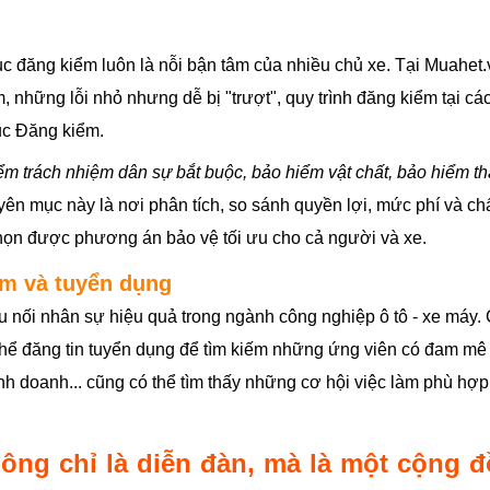
c đăng kiểm luôn là nỗi bận tâm của nhiều chủ xe. Tại Muahet.
m, những lỗi nhỏ nhưng dễ bị "trượt", quy trình đăng kiểm tại c
ục Đăng kiểm.
m trách nhiệm dân sự bắt buộc, bảo hiểm vật chất, bảo hiểm thâ
ên mục này là nơi phân tích, so sánh quyền lợi, mức phí và c
họn được phương án bảo vệ tối ưu cho cả người và xe.
làm và tuyển dụng
u nối nhân sự hiệu quả trong ngành công nghiệp ô tô - xe máy.
 thể đăng tin tuyển dụng để tìm kiếm những ứng viên có đam mê 
kinh doanh... cũng có thể tìm thấy những cơ hội việc làm phù h
ông chỉ là diễn đàn, mà là một cộng 