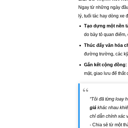
Ngay từ những ngày đầu 
lý, tuổi tác hay dòng x
Tạo dựng một nền t
do bày tỏ quan điểm, 
Thúc đẩy văn hóa ch
đường trường, các kỹ
Gắn kết cộng đồng:
mặt, giao lưu để thắt 
“Tôi đã từng loay 
giá
khác nhau khiến
chỉ dẫn chính xác 
- Chia sẻ từ một th