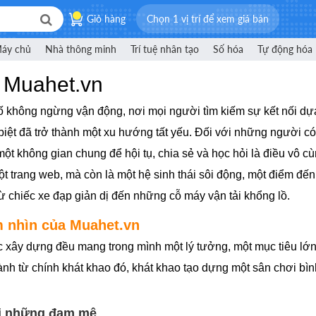
Giỏ hàng
Chọn 1 vị trí để xem giá bán
áy chủ
Nhà thông minh
Trí tuệ nhân tạo
Số hóa
Tự động hóa
ề Muahet.vn
 số không ngừng vận động, nơi mọi người tìm kiếm sự kết nối dự
biệt đã trở thành một xu hướng tất yếu. Đối với những người c
t không gian chung để hội tụ, chia sẻ và học hỏi là điều vô c
ột trang web, mà còn là một hệ sinh thái sôi động, một điểm đến 
ừ chiếc xe đạp giản dị đến những cỗ máy vận tải khổng lồ.
m nhìn của Muahet.vn
xây dựng đều mang trong mình một lý tưởng, một mục tiêu lớn l
nh từ chính khát khao đó, khát khao tạo dựng một sân chơi bìn
ối những đam mê