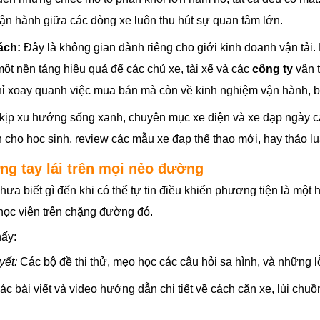
ận hành giữa các dòng xe luôn thu hút sự quan tâm lớn.
ách:
Đây là không gian dành riêng cho giới kinh doanh vận tải.
ột nền tảng hiệu quả để các chủ xe, tài xế và các
công ty
vận t
hỉ xoay quanh việc mua bán mà còn về kinh nghiệm vận hành, 
kịp xu hướng sống xanh, chuyên mục xe điện và xe đạp ngày cà
cho học sinh, review các mẫu xe đạp thể thao mới, hay thảo luậ
ững tay lái trên mọi nẻo đường
hưa biết gì đến khi có thể tự tin điều khiển phương tiện là một
học viên trên chặng đường đó.
hấy:
yết:
Các bộ đề thi thử, mẹo học các câu hỏi sa hình, và những l
c bài viết và video hướng dẫn chi tiết về cách căn xe, lùi chu