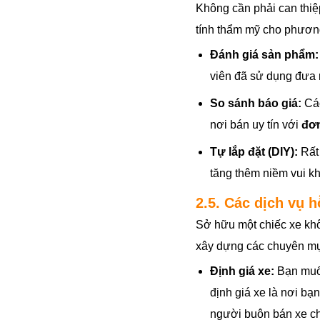
Không cần phải can thiệp
tính thẩm mỹ cho phương
Đánh giá sản phẩm:
viên đã sử dụng đưa 
So sánh báo giá:
Các
nơi bán uy tín với
đơn
Tự lắp đặt (DIY):
Rất 
tăng thêm niềm vui kh
2.5. Các dịch vụ h
Sở hữu một chiếc xe khôn
xây dựng các chuyên mụ
Định giá xe:
Bạn muốn
định giá xe là nơi bạn
người buôn bán xe ch