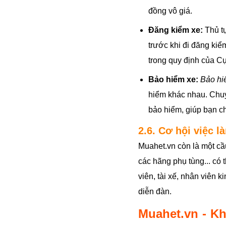
đồng vô giá.
Đăng kiểm xe:
Thủ tụ
trước khi đi đăng kiể
trong quy định của C
Bảo hiểm xe:
Bảo hiể
hiểm khác nhau. Chuy
bảo hiểm, giúp bạn c
2.6. Cơ hội việc 
Muahet.vn còn là một cầ
các hãng phụ tùng... có
viên, tài xế, nhân viên 
diễn đàn.
Muahet.vn - Kh