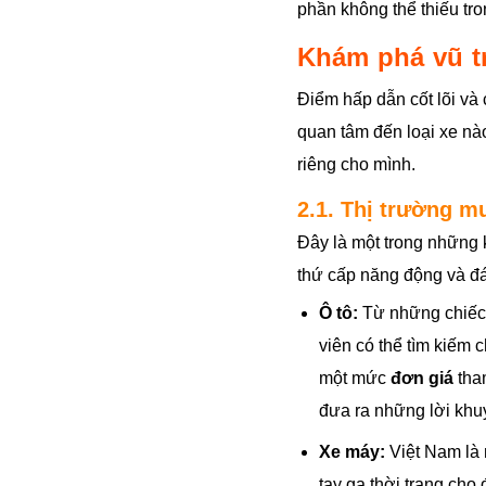
phần không thể thiếu tro
Khám phá vũ tr
Điểm hấp dẫn cốt lõi và
quan tâm đến loại xe nà
riêng cho mình.
2.1. Thị trường m
Đây là một trong những k
thứ cấp năng động và đá
Ô tô:
Từ những chiếc 
viên có thể tìm kiếm 
một mức
đơn giá
tham
đưa ra những lời khuy
Xe máy:
Việt Nam là 
tay ga thời trang cho