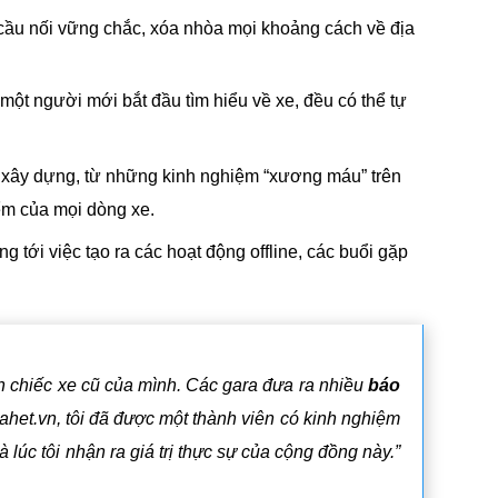
 cầu nối vững chắc, xóa nhòa mọi khoảng cách về địa
ột người mới bắt đầu tìm hiểu về xe, đều có thể tự
h xây dựng, từ những kinh nghiệm “xương máu” trên
ểm của mọi dòng xe.
 tới việc tạo ra các hoạt động offline, các buổi gặp
rên chiếc xe cũ của mình. Các gara đưa ra nhiều
báo
het.vn, tôi đã được một thành viên có kinh nghiệm
lúc tôi nhận ra giá trị thực sự của cộng đồng này.”