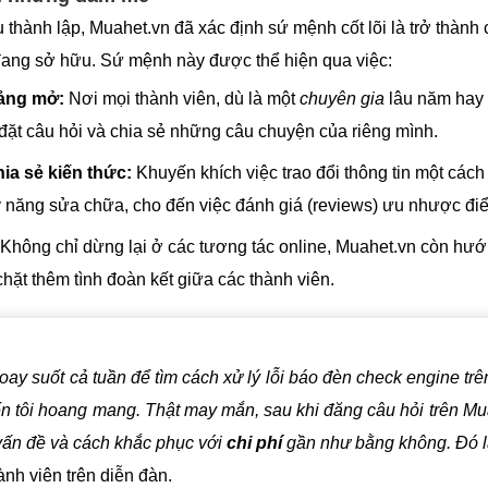
thành lập, Muahet.vn đã xác định sứ mệnh cốt lõi là trở thành
e đang sở hữu. Sứ mệnh này được thể hiện qua việc:
ảng mở:
Nơi mọi thành viên, dù là một
chuyên gia
lâu năm hay m
đặt câu hỏi và chia sẻ những câu chuyện của riêng mình.
ia sẻ kiến thức:
Khuyến khích việc trao đổi thông tin một các
 năng sửa chữa, cho đến việc đánh giá (reviews) ưu nhược đi
Không chỉ dừng lại ở các tương tác online, Muahet.vn còn hướng
chặt thêm tình đoàn kết giữa các thành viên.
hoay suốt cả tuần để tìm cách xử lý lỗi báo đèn check engine t
 tôi hoang mang. Thật may mắn, sau khi đăng câu hỏi trên Mua
vấn đề và cách khắc phục với
chi phí
gần như bằng không. Đó là 
ành viên trên diễn đàn.