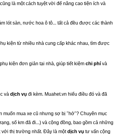
cũng là một cách tuyệt vời để nâng cao tiện ích và
m lót sàn, nước hoa ô tô... tất cả đều được các thành
hụ kiện từ nhiều nhà cung cấp khác nhau, tìm được
phụ kiện đơn giản tại nhà, giúp tiết kiệm
chi phí
và
ục và
dịch vụ
đi kèm. Muahet.vn hiểu điều đó và đã
ạn muốn mua xe cũ nhưng sợ bị "hớ"? Chuyên mục
h trạng, số km đã đi...) và cộng đồng, bao gồm cả những
với thị trường nhất. Đây là một
dịch vụ
tư vấn cộng