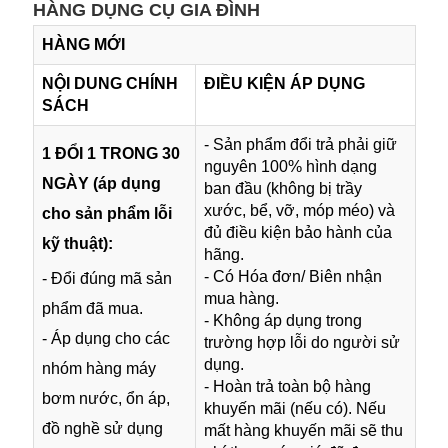
HÀNG DỤNG CỤ GIA ĐÌNH
HÀNG MỚI
NỘI DUNG CHÍNH
ĐIỀU KIỆN ÁP DỤNG
SÁCH
- Sản phẩm đổi trả phải giữ
1 ĐỔI 1 TRONG 30
nguyên 100% hình dạng
NGÀY (áp dụng
ban đầu (không bị trầy
xước, bể, vỡ, móp méo) và
cho sản phẩm lỗi
đủ điều kiện bảo hành của
kỹ thuật):
hãng.
- Có Hóa đơn/ Biên nhận
- Đổi đúng mã sản
mua hàng.
phẩm đã mua.
- Không áp dụng trong
- Áp dụng cho các
trường hợp lỗi do người sử
dụng.
nhóm hàng máy
- Hoàn trả toàn bộ hàng
bơm nước, ổn áp,
khuyến mãi (nếu có). Nếu
đồ nghề sử dụng
mất hàng khuyến mãi sẽ thu