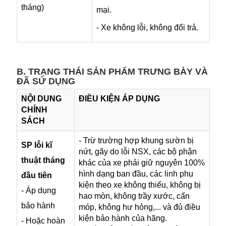
tháng)
mại.
- Xe không lỗi, không đổi trả.
B. TRẠNG THÁI SẢN PHẨM TRƯNG BÀY VÀ
ĐÃ SỬ DỤNG
NỘI DUNG
ĐIỀU KIỆN ÁP DỤNG
CHÍNH
SÁCH
- Trừ trường hợp khung sườn bị
SP lỗi kĩ
nứt, gãy do lỗi NSX, các bộ phận
thuật tháng
khác của xe phải giữ nguyên 100%
hình dạng ban đầu, các linh phụ
đầu tiên
kiện theo xe không thiếu, không bị
- Áp dụng
hao mòn, không trầy xước, cấn
bảo hành
móp, không hư hỏng,... và đủ điều
kiện bảo hành của hãng.
- Hoặc hoàn