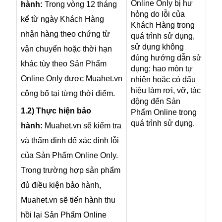
Online Only bị hư
hành:
Trong vòng 12 tháng
hỏng do lỗi của
kể từ ngày Khách Hàng
Khách Hàng trong
nhận hàng theo chứng từ
quá trình sử dụng,
sử dụng không
vận chuyển hoặc thời hạn
đúng hướng dẫn sử
khác tùy theo Sản Phẩm
dụng; hao mòn tự
Online Only được Muahet.vn
nhiên hoặc có dấu
hiệu làm rơi, vỡ, tác
công bố tại từng thời điểm.
động đến Sản
1.2) Thực hiện bảo
Phẩm Online trong
quá trình sử dụng.
hành:
Muahet.vn sẽ kiểm tra
và thẩm định để xác định lỗi
của Sản Phẩm Online Only.
Trong trường hợp sản phẩm
đủ điều kiện bảo hành,
Muahet.vn sẽ tiến hành thu
hồi lại Sản Phẩm Online