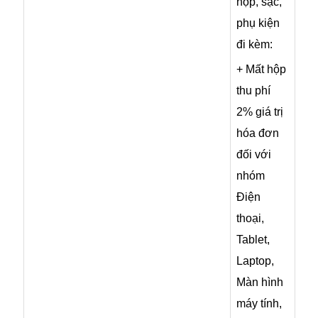
hộp, sạc,
phụ kiện
đi kèm:
+ Mất hộp
thu phí
2% giá trị
hóa đơn
đối với
nhóm
Điện
thoại,
Tablet,
Laptop,
Màn hình
máy tính,