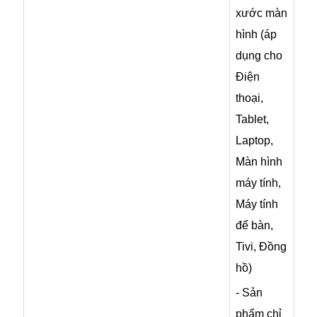
xước màn
hình (áp
dụng cho
Điện
thoại,
Tablet,
Laptop,
Màn hình
máy tính,
Máy tính
để bàn,
Tivi, Đồng
hồ)
- Sản
phẩm chỉ