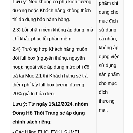
Lưu ý:
Nếu không có phụ kiện tương
phẩm chỉ
đương hoặc Khách hàng không thích
dùng cho
thì áp dụng bảo hành hãng.
mục đích
2.3) Lỗi phần mềm không áp dụng, mà
sử dụng
chỉ khắc phục lỗi phần mềm.
cá nhân,
không áp
2.4) Trường hợp Khách hàng muốn
dụng việc
đổi full box (nguyên thùng, nguyên
sử dụng
hộp): ngoài việc áp dụng mức phí đổi
sản phẩm
trả tại Mục 2.1 thì Khách hàng sẽ trả
cho mục
thêm phí lấy full box tương đương
đích
20% giá trị hóa đơn.
thương
Lưu ý: Từ ngày 15/12/2024, nhóm
mại.
Đồng Hồ Thời Trang sẽ áp dụng
chính sách riêng:
- Các Hãng ELIO, EYKI, SKMEI,