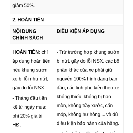
giảm 50%.
2. HOÀN TIỀN
NỘI DUNG
ĐIỀU KIỆN ÁP DỤNG
CHÍNH SÁCH
HOÀN TIỀN:
chỉ
- Trừ trường hợp khung sườn
áp dụng hoàn tiền
bị nứt, gãy do lỗi NSX, các bộ
nếu khung sườn
phận khác của xe phải giữ
xe bị lỗi như nứt,
nguyên 100% hình dạng ban
gãy do lỗi NSX
đầu, các linh phụ kiện theo xe
không thiếu, không bị hao
- Tháng đầu tiên
mòn, không trầy xước, cấn
kể từ ngày mua:
móp, không hư hỏng,... và đủ
phí 20% giá trị
điều kiện bảo hành của hãng.
HĐ.