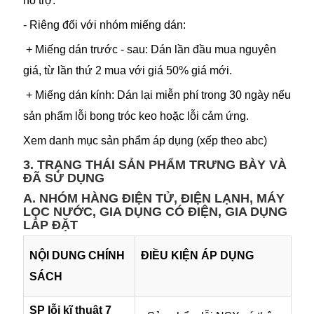
hỗ trợ.
- Riêng đối với nhóm miếng dán:
+ Miếng dán trước - sau: Dán lần đầu mua nguyên
giá, từ lần thứ 2 mua với giá 50% giá mới.
+ Miếng dán kính: Dán lại miễn phí trong 30 ngày nếu
sản phẩm lỗi bong tróc keo hoặc lỗi cảm ứng.
Xem danh mục sản phẩm áp dụng (xếp theo abc)
3.
TRẠNG THÁI SẢN PHẨM TRƯNG BÀY VÀ
ĐÃ SỬ DỤNG
A. NHÓM HÀNG ĐIỆN TỬ, ĐIỆN LẠNH, MÁY
LỌC NƯỚC, GIA DỤNG CÓ ĐIỆN, GIA DỤNG
LẮP ĐẶT
NỘI DUNG CHÍNH
ĐIỀU KIỆN ÁP DỤNG
SÁCH
SP lỗi kĩ thuật 7