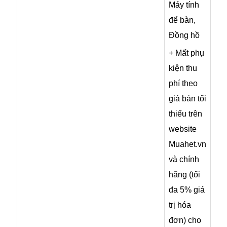
Máy tính
để bàn,
Đồng hồ
+ Mất phụ
kiện thu
phí theo
giá bán tối
thiểu trên
website
Muahet.vn
và chính
hãng (tối
đa 5% giá
trị hóa
đơn) cho