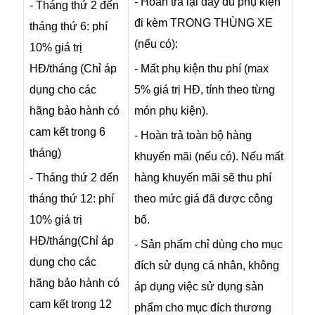
- Hoàn trả lại đầy đủ phụ kiện
- Tháng thứ 2 đến
đi kèm TRONG THÙNG XE
tháng thứ 6: phí
(nếu có):
10% giá trị
HĐ/tháng (Chỉ áp
- Mất phụ kiện thu phí (max
dụng cho các
5% giá trị HĐ, tính theo từng
hãng bảo hành có
món phụ kiện).
cam kết trong 6
- Hoàn trả toàn bộ hàng
tháng)
khuyến mãi (nếu có). Nếu mất
- Tháng thứ 2 đến
hàng khuyến mãi sẽ thu phí
tháng thứ 12: phí
theo mức giá đã được công
10% giá trị
bố.
HĐ/tháng(Chỉ áp
- Sản phẩm chỉ dùng cho mục
dụng cho các
đích sử dụng cá nhân, không
hãng bảo hành có
áp dụng việc sử dụng sản
cam kết trong 12
phẩm cho mục đích thương