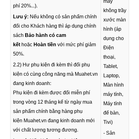
máy
phí 20%...).
không trầy
Lưu ý:
Nếu không có sản phẩm chính
xước màn
đổi cho Khách hàng thì áp dụng chính
hình (áp
sách
Bảo hành có cam
dụng cho
kết
hoặc
Hoàn tiền
với mức phí giảm
Điện
50%.
thoại,
2.2) Hư phụ kiện đi kèm thì đổi phụ
Tablet,
kiện có cùng công năng mà Muahet.vn
Laptop,
đang kinh doanh:
Màn hình
Phụ kiện đi kèm được đổi miễn phí
máy tính,
trong vòng 12 tháng kể từ ngày mua
Máy tính
sản phẩm chính bằng hàng phụ
để bàn,
kiện Muahet.vn đang kinh doanh mới
Tivi)
với chất lượng tương đương.
- Sản