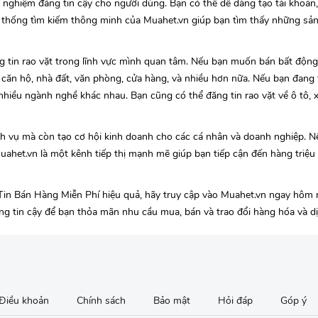
 nghiệm đáng tin cậy cho người dùng. Bạn có thể dễ dàng tạo tài khoản,
hệ thống tìm kiếm thông minh của Muahet.vn giúp bạn tìm thấy những sả
g tin rao vặt trong lĩnh vực mình quan tâm. Nếu bạn muốn bán bất động
 căn hộ, nhà đất, văn phòng, cửa hàng, và nhiều hơn nữa. Nếu bạn đang 
 nhiều ngành nghề khác nhau. Bạn cũng có thể đăng tin rao vặt về ô tô, 
 vụ mà còn tạo cơ hội kinh doanh cho các cá nhân và doanh nghiệp. N
het.vn là một kênh tiếp thị mạnh mẽ giúp bạn tiếp cận đến hàng triệu
in Bán Hàng Miễn Phí hiệu quả, hãy truy cập vào Muahet.vn ngay hôm 
đáng tin cậy để bạn thỏa mãn nhu cầu mua, bán và trao đổi hàng hóa và dị
Điều khoản
Chính sách
Bảo mật
Hỏi đáp
Góp ý