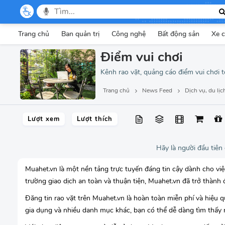
Trang chủ
Ban quản trị
Công nghệ
Bất động sản
Xe 
Điểm vui chơi
Kênh rao vặt, quảng cáo điểm vui chơi 
Trang chủ
News Feed
Dịch vụ, du lịc
Lượt xem
Lượt thích
Hãy là người đầu tiên
Muahet.vn là một nền tảng trực tuyến đáng tin cậy dành cho v
trường giao dịch an toàn và thuận tiện, Muahet.vn đã trở thành 
Đăng tin rao vặt trên Muahet.vn là hoàn toàn miễn phí và hiệu qu
gia dụng và nhiều danh mục khác, bạn có thể dễ dàng tìm thấy