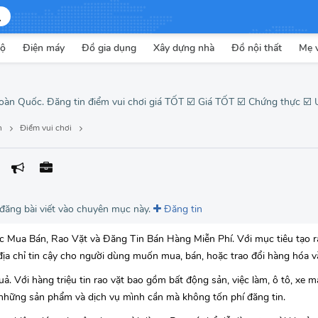
cộ
Điện máy
Đồ gia dụng
Xây dựng nhà
Đồ nội thất
Mẹ 
toàn Quốc. Đăng tin điểm vui chơi giá TỐT ☑️ Giá TỐT ☑️ Chứng thực ☑️ 
h
Điểm vui chơi
 đăng bài viết vào chuyên mục này.
Đăng tin
iệc Mua Bán, Rao Vặt và Đăng Tin Bán Hàng Miễn Phí. Với mục tiêu tạo 
địa chỉ tin cậy cho người dùng muốn mua, bán, hoặc trao đổi hàng hóa v
ả. Với hàng triệu tin rao vặt bao gồm bất động sản, việc làm, ô tô, xe má
 những sản phẩm và dịch vụ mình cần mà không tốn phí đăng tin.