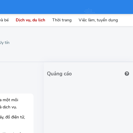
và bé
Dịch vụ, du lịch
Thời trang
Việc làm, tuyển dụng
Uy tín
ra một môi
à dịch vụ.
y, đồ điện tử,