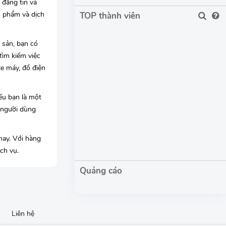
 đăng tin và
n phẩm và dịch
TOP thành viên
 sản, bạn có
tìm kiếm việc
xe máy, đồ điện
ếu bạn là một
 người dùng
nay. Với hàng
ch vụ.
Liên hệ