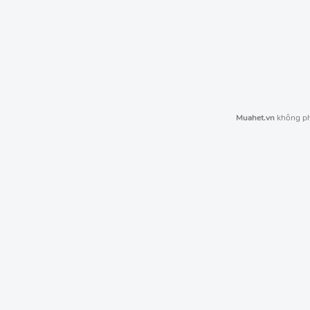
Muahet.vn
không phả