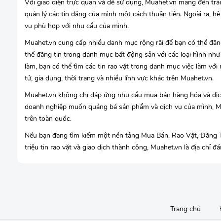
Với giao diện trực quan và dễ sử dụng, Muahet.vn mang đến trải
quản lý các tin đăng của mình một cách thuận tiện. Ngoài ra, 
vụ phù hợp với nhu cầu của mình.
Muahet.vn cung cấp nhiều danh mục rộng rãi để bạn có thể đăn
thể đăng tin trong danh mục bất động sản với các loại hình như
làm, bạn có thể tìm các tin rao vặt trong danh mục việc làm với
tử, gia dụng, thời trang và nhiều lĩnh vực khác trên Muahet.vn.
Muahet.vn không chỉ đáp ứng nhu cầu mua bán hàng hóa và dịch
doanh nghiệp muốn quảng bá sản phẩm và dịch vụ của mình, Mua
trên toàn quốc.
Nếu bạn đang tìm kiếm một nền tảng Mua Bán, Rao Vặt, Đăng T
triệu tin rao vặt và giao dịch thành công, Muahet.vn là địa chỉ 
Trang chủ