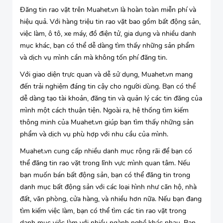
Đăng tin rao vặt trên Muahet.vn là hoàn toàn miễn phí và
hiệu quả. Với hàng triệu tin rao vặt bao gồm bất động sản,
việc làm, ô tô, xe máy, đồ điện tử, gia dụng và nhiều danh
mục khác, bạn có thể dễ dàng tìm thấy những sản phẩm
và dịch vụ mình cần mà không tốn phí đăng tin.
Với giao diện trực quan và dễ sử dụng, Muahet.vn mang
đến trải nghiệm đáng tin cậy cho người dùng. Bạn có thể
dễ dàng tạo tài khoản, đăng tin và quản lý các tin đăng của
mình một cách thuận tiện. Ngoài ra, hệ thống tìm kiếm
thông minh của Muahet.vn giúp bạn tìm thấy những sản
phẩm và dịch vụ phù hợp với nhu cầu của mình.
Muahet.vn cung cấp nhiều danh mục rộng rãi để bạn có
thể đăng tin rao vặt trong lĩnh vực mình quan tâm. Nếu
bạn muốn bán bất động sản, bạn có thể đăng tin trong
danh mục bất động sản với các loại hình như căn hộ, nhà
đất, văn phòng, cửa hàng, và nhiều hơn nữa. Nếu bạn đang
tìm kiếm việc làm, bạn có thể tìm các tin rao vặt trong
danh mục việc làm với nhiều ngành nghề khác nhau. Bạn