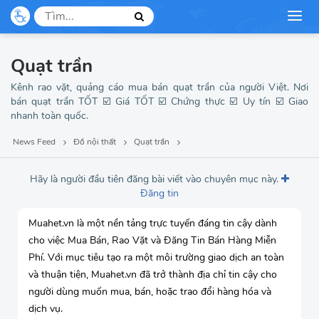
Quạt trần
Kênh rao vặt, quảng cáo mua bán quạt trần của người Việt. Nơi
bán quạt trần TỐT ☑️ Giá TỐT ☑️ Chứng thực ☑️ Uy tín ☑️ Giao
nhanh toàn quốc.
News Feed
Đồ nội thất
Quạt trần
Hãy là người đầu tiên đăng bài viết vào chuyên mục này.
Đăng tin
Muahet.vn là một nền tảng trực tuyến đáng tin cậy dành
cho việc Mua Bán, Rao Vặt và Đăng Tin Bán Hàng Miễn
Phí. Với mục tiêu tạo ra một môi trường giao dịch an toàn
và thuận tiện, Muahet.vn đã trở thành địa chỉ tin cậy cho
người dùng muốn mua, bán, hoặc trao đổi hàng hóa và
dịch vụ.