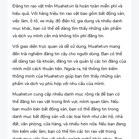
Đăng tin rao vặt trên Muahet.vn là hoàn toàn miễn phí và
hiệu quả. Với hàng triệu tin rao vặt bao gồm bất động sản,
việc làm, ô tô, xe máy, đồ điện tử, gia dụng và nhiều danh
mục khác, bạn có thể dễ dàng tìm thấy những sản phẩm
và dịch vụ mình cần mà không tốn phí đăng tin.
Với giao diện trực quan và dễ sử dụng, Muahet.vn mang
đến trải nghiệm đáng tin cậy cho người dùng. Bạn có thể
dễ dàng tạo tài khoản, đăng tin và quản lý các tin đăng của
mình một cách thuận tiện. Ngoài ra, hệ thống tìm kiếm
thông minh của Muahet.vn giúp bạn tìm thấy những sản
phẩm và dịch vụ phù hợp với nhu cầu của mình.
Muahet.vn cung cấp nhiều danh mục rộng rãi để bạn có
thể đăng tin rao vặt trong lĩnh vực mình quan tâm. Nếu
bạn muốn bán bất động sản, bạn có thể đăng tin trong
danh mục bất động sản với các loại hình như căn hộ, nhà
đất, văn phòng, cửa hàng, và nhiều hơn nữa. Nếu bạn đang
tìm kiếm việc làm, bạn có thể tìm các tin rao vặt trong
danh mục việc làm với nhiều ngành nghề khác nhau. Bạn