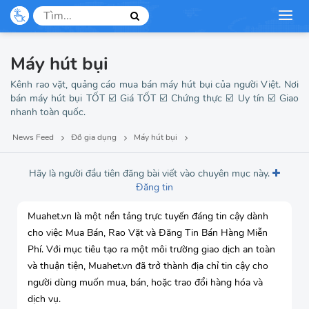
Mẹ và bé
Dịch vụ, du lịch
Máy hút bụi
Thời trang
Kênh rao vặt, quảng cáo mua bán máy hút bụi của người Việt. Nơi
bán máy hút bụi TỐT ☑️ Giá TỐT ☑️ Chứng thực ☑️ Uy tín ☑️ Giao
nhanh toàn quốc.
Việc làm, tuyển dụng
News Feed
Đồ gia dụng
Máy hút bụi
Hãy là người đầu tiên đăng bài viết vào chuyên mục này.
Đăng tin
Muahet.vn là một nền tảng trực tuyến đáng tin cậy dành
cho việc Mua Bán, Rao Vặt và Đăng Tin Bán Hàng Miễn
Phí. Với mục tiêu tạo ra một môi trường giao dịch an toàn
và thuận tiện, Muahet.vn đã trở thành địa chỉ tin cậy cho
người dùng muốn mua, bán, hoặc trao đổi hàng hóa và
dịch vụ.