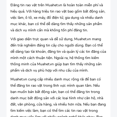
Đăng tin rao vặt trên Muahet.vn là hoàn toàn miễn phí và
hiệu quả. Với hàng triệu tin rao vặt bao gồm bất động sản,
việc làm, ô tô, xe máy, đồ điện tử, gia dụng và nhiều danh
mục khác, bạn có thể dễ dàng tìm thấy những sản phẩm
và dịch vụ mình cần mà không tốn phí đăng tin.
Với giao diện trực quan và dễ sử dụng, Muahet.vn mang
đến trải nghiệm đáng tin cậy cho người dùng. Bạn có thể
dễ dàng tạo tài khoản, đăng tin và quản lý các tin đăng của
mình một cách thuận tiện. Ngoài ra, hệ thống tìm kiếm
thông minh của Muahet.vn giúp bạn tìm thấy những sản
phẩm và dịch vụ phù hợp với nhu cầu của mình.
Muahet.vn cung cấp nhiều danh mục rộng rãi để bạn có
thể đăng tin rao vặt trong lĩnh vực mình quan tâm. Nếu
bạn muốn bán bất động sản, bạn có thể đăng tin trong
danh mục bất động sản với các loại hình như căn hộ, nhà
đất, văn phòng, cửa hàng, và nhiều hơn nữa. Nếu bạn đang
tìm kiếm việc làm, bạn có thể tìm các tin rao vặt trong
danh mục việc làm với nhiều ngành nghề khác nhau. Bạn