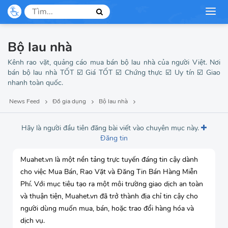
Mẹ và bé
Dịch vụ, du lịch
Bộ lau nhà
Thời trang
Kênh rao vặt, quảng cáo mua bán bộ lau nhà của người Việt. Nơi
bán bộ lau nhà TỐT ☑️ Giá TỐT ☑️ Chứng thực ☑️ Uy tín ☑️ Giao
nhanh toàn quốc.
Việc làm, tuyển dụng
News Feed
Đồ gia dụng
Bộ lau nhà
Hãy là người đầu tiên đăng bài viết vào chuyên mục này.
Đăng tin
Muahet.vn là một nền tảng trực tuyến đáng tin cậy dành
cho việc Mua Bán, Rao Vặt và Đăng Tin Bán Hàng Miễn
Phí. Với mục tiêu tạo ra một môi trường giao dịch an toàn
và thuận tiện, Muahet.vn đã trở thành địa chỉ tin cậy cho
người dùng muốn mua, bán, hoặc trao đổi hàng hóa và
dịch vụ.