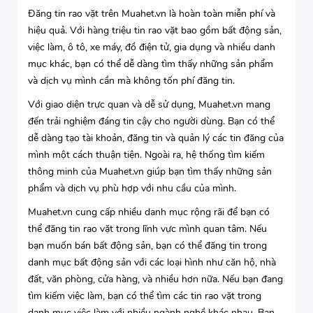
Đăng tin rao vặt trên Muahet.vn là hoàn toàn miễn phí và
hiệu quả. Với hàng triệu tin rao vặt bao gồm bất động sản,
việc làm, ô tô, xe máy, đồ điện tử, gia dụng và nhiều danh
mục khác, bạn có thể dễ dàng tìm thấy những sản phẩm
và dịch vụ mình cần mà không tốn phí đăng tin.
Với giao diện trực quan và dễ sử dụng, Muahet.vn mang
đến trải nghiệm đáng tin cậy cho người dùng. Bạn có thể
dễ dàng tạo tài khoản, đăng tin và quản lý các tin đăng của
mình một cách thuận tiện. Ngoài ra, hệ thống tìm kiếm
thông minh của Muahet.vn giúp bạn tìm thấy những sản
phẩm và dịch vụ phù hợp với nhu cầu của mình.
Muahet.vn cung cấp nhiều danh mục rộng rãi để bạn có
thể đăng tin rao vặt trong lĩnh vực mình quan tâm. Nếu
bạn muốn bán bất động sản, bạn có thể đăng tin trong
danh mục bất động sản với các loại hình như căn hộ, nhà
đất, văn phòng, cửa hàng, và nhiều hơn nữa. Nếu bạn đang
tìm kiếm việc làm, bạn có thể tìm các tin rao vặt trong
danh mục việc làm với nhiều ngành nghề khác nhau. Bạn