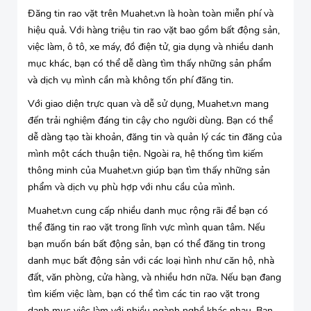
Đăng tin rao vặt trên Muahet.vn là hoàn toàn miễn phí và
hiệu quả. Với hàng triệu tin rao vặt bao gồm bất động sản,
việc làm, ô tô, xe máy, đồ điện tử, gia dụng và nhiều danh
mục khác, bạn có thể dễ dàng tìm thấy những sản phẩm
và dịch vụ mình cần mà không tốn phí đăng tin.
Với giao diện trực quan và dễ sử dụng, Muahet.vn mang
đến trải nghiệm đáng tin cậy cho người dùng. Bạn có thể
dễ dàng tạo tài khoản, đăng tin và quản lý các tin đăng của
mình một cách thuận tiện. Ngoài ra, hệ thống tìm kiếm
thông minh của Muahet.vn giúp bạn tìm thấy những sản
phẩm và dịch vụ phù hợp với nhu cầu của mình.
Muahet.vn cung cấp nhiều danh mục rộng rãi để bạn có
thể đăng tin rao vặt trong lĩnh vực mình quan tâm. Nếu
bạn muốn bán bất động sản, bạn có thể đăng tin trong
danh mục bất động sản với các loại hình như căn hộ, nhà
đất, văn phòng, cửa hàng, và nhiều hơn nữa. Nếu bạn đang
tìm kiếm việc làm, bạn có thể tìm các tin rao vặt trong
danh mục việc làm với nhiều ngành nghề khác nhau. Bạn