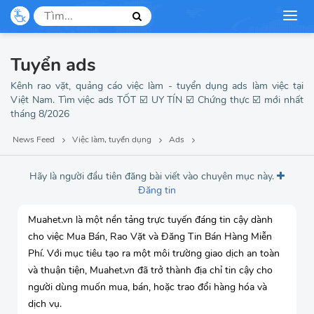
Thư ký
Thợ may
Tuyển ads
Kênh rao vặt, quảng cáo việc làm - tuyển dụng ads làm việc tại
Việt Nam. Tìm việc ads TỐT ☑️ UY TÍN ☑️ Chứng thực ☑️ mới nhất
tháng 8/2026
News Feed
Việc làm, tuyển dụng
Ads
Hãy là người đầu tiên đăng bài viết vào chuyên mục này.
Đăng tin
Muahet.vn là một nền tảng trực tuyến đáng tin cậy dành
cho việc Mua Bán, Rao Vặt và Đăng Tin Bán Hàng Miễn
Phí. Với mục tiêu tạo ra một môi trường giao dịch an toàn
và thuận tiện, Muahet.vn đã trở thành địa chỉ tin cậy cho
người dùng muốn mua, bán, hoặc trao đổi hàng hóa và
dịch vụ.