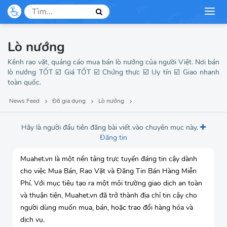
Mẹ và bé
Dịch vụ, du lịch
Lò nướng
Thời trang
Kênh rao vặt, quảng cáo mua bán lò nướng của người Việt. Nơi bán
lò nướng TỐT ☑️ Giá TỐT ☑️ Chứng thực ☑️ Uy tín ☑️ Giao nhanh
toàn quốc.
Việc làm, tuyển dụng
News Feed
Đồ gia dụng
Lò nướng
Hãy là người đầu tiên đăng bài viết vào chuyên mục này.
Đăng tin
Muahet.vn là một nền tảng trực tuyến đáng tin cậy dành
cho việc Mua Bán, Rao Vặt và Đăng Tin Bán Hàng Miễn
Phí. Với mục tiêu tạo ra một môi trường giao dịch an toàn
và thuận tiện, Muahet.vn đã trở thành địa chỉ tin cậy cho
người dùng muốn mua, bán, hoặc trao đổi hàng hóa và
dịch vụ.