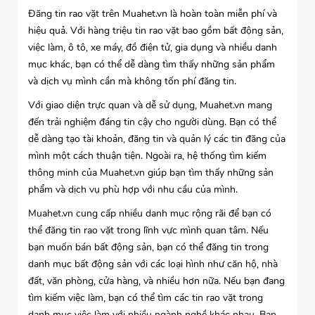
Đăng tin rao vặt trên Muahet.vn là hoàn toàn miễn phí và
hiệu quả. Với hàng triệu tin rao vặt bao gồm bất động sản,
việc làm, ô tô, xe máy, đồ điện tử, gia dụng và nhiều danh
mục khác, bạn có thể dễ dàng tìm thấy những sản phẩm
và dịch vụ mình cần mà không tốn phí đăng tin.
Với giao diện trực quan và dễ sử dụng, Muahet.vn mang
đến trải nghiệm đáng tin cậy cho người dùng. Bạn có thể
dễ dàng tạo tài khoản, đăng tin và quản lý các tin đăng của
mình một cách thuận tiện. Ngoài ra, hệ thống tìm kiếm
thông minh của Muahet.vn giúp bạn tìm thấy những sản
phẩm và dịch vụ phù hợp với nhu cầu của mình.
Muahet.vn cung cấp nhiều danh mục rộng rãi để bạn có
thể đăng tin rao vặt trong lĩnh vực mình quan tâm. Nếu
bạn muốn bán bất động sản, bạn có thể đăng tin trong
danh mục bất động sản với các loại hình như căn hộ, nhà
đất, văn phòng, cửa hàng, và nhiều hơn nữa. Nếu bạn đang
tìm kiếm việc làm, bạn có thể tìm các tin rao vặt trong
danh mục việc làm với nhiều ngành nghề khác nhau. Bạn