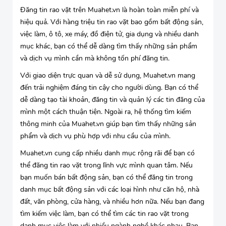
Đăng tin rao vặt trên Muahet.vn là hoàn toàn miễn phí và
hiệu quả. Với hàng triệu tin rao vặt bao gồm bất động sản,
việc làm, ô tô, xe máy, đồ điện tử, gia dụng và nhiều danh
mục khác, bạn có thể dễ dàng tìm thấy những sản phẩm
và dịch vụ mình cần mà không tốn phí đăng tin.
Với giao diện trực quan và dễ sử dụng, Muahet.vn mang
đến trải nghiệm đáng tin cậy cho người dùng. Bạn có thể
dễ dàng tạo tài khoản, đăng tin và quản lý các tin đăng của
mình một cách thuận tiện. Ngoài ra, hệ thống tìm kiếm
thông minh của Muahet.vn giúp bạn tìm thấy những sản
phẩm và dịch vụ phù hợp với nhu cầu của mình.
Muahet.vn cung cấp nhiều danh mục rộng rãi để bạn có
thể đăng tin rao vặt trong lĩnh vực mình quan tâm. Nếu
bạn muốn bán bất động sản, bạn có thể đăng tin trong
danh mục bất động sản với các loại hình như căn hộ, nhà
đất, văn phòng, cửa hàng, và nhiều hơn nữa. Nếu bạn đang
tìm kiếm việc làm, bạn có thể tìm các tin rao vặt trong
danh mục việc làm với nhiều ngành nghề khác nhau. Bạn