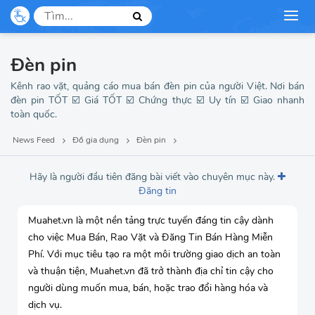
Mẹ và bé
Dịch vụ, du lịch
Đèn pin
Thời trang
Kênh rao vặt, quảng cáo mua bán đèn pin của người Việt. Nơi bán
đèn pin TỐT ☑️ Giá TỐT ☑️ Chứng thực ☑️ Uy tín ☑️ Giao nhanh
toàn quốc.
Việc làm, tuyển dụng
News Feed
Đồ gia dụng
Đèn pin
Hãy là người đầu tiên đăng bài viết vào chuyên mục này.
Đăng tin
Muahet.vn là một nền tảng trực tuyến đáng tin cậy dành
cho việc Mua Bán, Rao Vặt và Đăng Tin Bán Hàng Miễn
Phí. Với mục tiêu tạo ra một môi trường giao dịch an toàn
và thuận tiện, Muahet.vn đã trở thành địa chỉ tin cậy cho
người dùng muốn mua, bán, hoặc trao đổi hàng hóa và
dịch vụ.