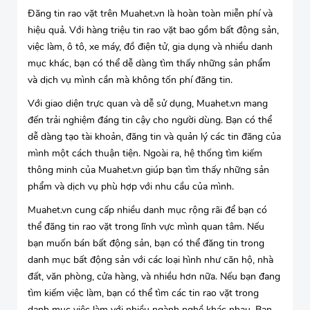
Đăng tin rao vặt trên Muahet.vn là hoàn toàn miễn phí và
hiệu quả. Với hàng triệu tin rao vặt bao gồm bất động sản,
việc làm, ô tô, xe máy, đồ điện tử, gia dụng và nhiều danh
mục khác, bạn có thể dễ dàng tìm thấy những sản phẩm
và dịch vụ mình cần mà không tốn phí đăng tin.
Với giao diện trực quan và dễ sử dụng, Muahet.vn mang
đến trải nghiệm đáng tin cậy cho người dùng. Bạn có thể
dễ dàng tạo tài khoản, đăng tin và quản lý các tin đăng của
mình một cách thuận tiện. Ngoài ra, hệ thống tìm kiếm
thông minh của Muahet.vn giúp bạn tìm thấy những sản
phẩm và dịch vụ phù hợp với nhu cầu của mình.
Muahet.vn cung cấp nhiều danh mục rộng rãi để bạn có
thể đăng tin rao vặt trong lĩnh vực mình quan tâm. Nếu
bạn muốn bán bất động sản, bạn có thể đăng tin trong
danh mục bất động sản với các loại hình như căn hộ, nhà
đất, văn phòng, cửa hàng, và nhiều hơn nữa. Nếu bạn đang
tìm kiếm việc làm, bạn có thể tìm các tin rao vặt trong
danh mục việc làm với nhiều ngành nghề khác nhau. Bạn