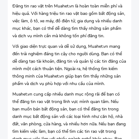
Đăng tin rao vặt trên Muahet.vn là hoàn toàn miễn phí và
hiệu quả. Với hàng triệu tin rao vặt bao gồm bất động sản,
việc làm, ô tô, xe máy, đồ điện tử, gia dụng và nhiều danh
mục khác, bạn có thể dễ dàng tìm thấy những sản phẩm
và dịch vụ mình cần mà không tốn phí đăng tin.
Với giao diện trực quan và dễ sử dụng, Muahet.vn mang
đến trải nghiệm đáng tin cậy cho người dùng. Bạn có thể
dễ dàng tạo tài khoản, đăng tin và quản lý các tin đăng của
mình một cách thuận tiện. Ngoài ra, hệ thống tìm kiếm
thông minh của Muahet.vn giúp bạn tìm thấy những sản
phẩm và dịch vụ phù hợp với nhu cầu của mình.
Muahet.vn cung cấp nhiều danh mục rộng rãi để bạn có
thể đăng tin rao vặt trong lĩnh vực mình quan tâm. Nếu
bạn muốn bán bất động sản, bạn có thể đăng tin trong
danh mục bất động sản với các loại hình như căn hộ, nhà
đất, văn phòng, cửa hàng, và nhiều hơn nữa. Nếu bạn đang
tìm kiếm việc làm, bạn có thể tìm các tin rao vặt trong
danh mục việc làm với nhiều ngành nghề khác nhau. Bạn