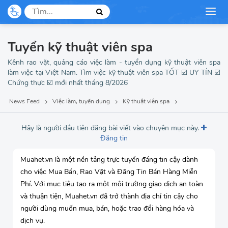
Thư ký
Thợ may
Tuyển kỹ thuật viên spa
Kênh rao vặt, quảng cáo việc làm - tuyển dụng kỹ thuật viên spa
làm việc tại Việt Nam. Tìm việc kỹ thuật viên spa TỐT ☑️ UY TÍN ☑️
Chứng thực ☑️ mới nhất tháng 8/2026
News Feed
Việc làm, tuyển dụng
Kỹ thuật viên spa
Hãy là người đầu tiên đăng bài viết vào chuyên mục này.
Đăng tin
Muahet.vn là một nền tảng trực tuyến đáng tin cậy dành
cho việc Mua Bán, Rao Vặt và Đăng Tin Bán Hàng Miễn
Phí. Với mục tiêu tạo ra một môi trường giao dịch an toàn
và thuận tiện, Muahet.vn đã trở thành địa chỉ tin cậy cho
người dùng muốn mua, bán, hoặc trao đổi hàng hóa và
dịch vụ.