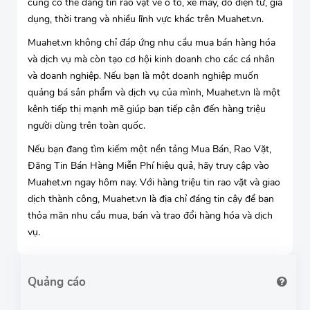
cũng có thể đăng tin rao vặt về ô tô, xe máy, đồ điện tử, gia
dụng, thời trang và nhiều lĩnh vực khác trên Muahet.vn.
Muahet.vn không chỉ đáp ứng nhu cầu mua bán hàng hóa
và dịch vụ mà còn tạo cơ hội kinh doanh cho các cá nhân
và doanh nghiệp. Nếu bạn là một doanh nghiệp muốn
quảng bá sản phẩm và dịch vụ của mình, Muahet.vn là một
kênh tiếp thị mạnh mẽ giúp bạn tiếp cận đến hàng triệu
người dùng trên toàn quốc.
Nếu bạn đang tìm kiếm một nền tảng Mua Bán, Rao Vặt,
Đăng Tin Bán Hàng Miễn Phí hiệu quả, hãy truy cập vào
Muahet.vn ngay hôm nay. Với hàng triệu tin rao vặt và giao
dịch thành công, Muahet.vn là địa chỉ đáng tin cậy để bạn
thỏa mãn nhu cầu mua, bán và trao đổi hàng hóa và dịch
vụ.