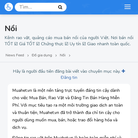
Đồ nội thất
Mẹ và bé
Nồi
Dịch vụ, du lịch
Kênh rao vặt, quảng cáo mua bán nồi của người Việt. Nơi bán nồi
Thời trang
TỐT ☑️ Giá TỐT ☑️ Chứng thực ☑️ Uy tín ☑️ Giao nhanh toàn quốc.
News Feed
Đồ gia dụng
Nồi
Việc làm, tuyển dụng
Hãy là người đầu tiên đăng bài viết vào chuyên mục này.
Đăng tin
Muahet.vn là một nền tảng trực tuyến đáng tin cậy dành
cho việc Mua Bán, Rao Vặt và Đăng Tin Bán Hàng Miễn
Phí. Với mục tiêu tạo ra một môi trường giao dịch an toàn
và thuận tiện, Muahet.vn đã trở thành địa chỉ tin cậy cho
người dùng muốn mua, bán, hoặc trao đổi hàng hóa và
dịch vụ.
Đăng tin rao vặt trên Muahet.vn là hoàn toàn miễn phí và