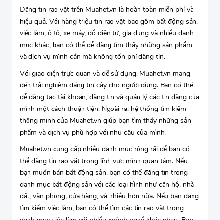
Đăng tin rao vặt trên Muahet.vn là hoàn toàn miễn phí và
hiệu quả. Với hàng triệu tin rao vặt bao gồm bất động sản,
việc làm, ô tô, xe máy, đồ điện tử, gia dụng và nhiều danh
mục khác, bạn có thể dễ dàng tìm thấy những sản phẩm
và dịch vụ mình cần mà không tốn phí đăng tin.
Với giao diện trực quan và dễ sử dụng, Muahet.vn mang
đến trải nghiệm đáng tin cậy cho người dùng. Bạn có thể
dễ dàng tạo tài khoản, đăng tin và quản lý các tin đăng của
mình một cách thuận tiện. Ngoài ra, hệ thống tìm kiếm
thông minh của Muahet.vn giúp bạn tìm thấy những sản
phẩm và dịch vụ phù hợp với nhu cầu của mình.
Muahet.vn cung cấp nhiều danh mục rộng rãi để bạn có
thể đăng tin rao vặt trong lĩnh vực mình quan tâm. Nếu
bạn muốn bán bất động sản, bạn có thể đăng tin trong
danh mục bất động sản với các loại hình như căn hộ, nhà
đất, văn phòng, cửa hàng, và nhiều hơn nữa. Nếu bạn đang
tìm kiếm việc làm, bạn có thể tìm các tin rao vặt trong
danh mục việc làm với nhiều ngành nghề khác nhau. Bạn