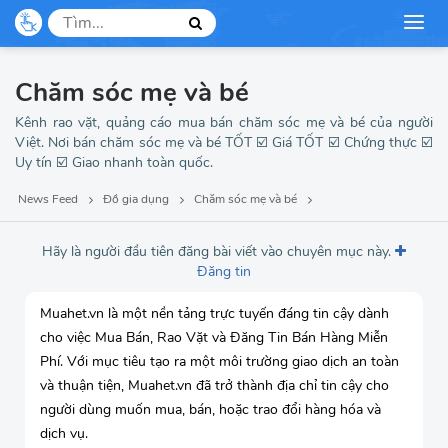
Mẹ và bé
Dịch vụ, du lịch
Chăm sóc mẹ và bé
Thời trang
Kênh rao vặt, quảng cáo mua bán chăm sóc mẹ và bé của người
Việt. Nơi bán chăm sóc mẹ và bé TỐT ☑️ Giá TỐT ☑️ Chứng thực ☑️
Uy tín ☑️ Giao nhanh toàn quốc.
Việc làm, tuyển dụng
News Feed
Đồ gia dụng
Chăm sóc mẹ và bé
Hãy là người đầu tiên đăng bài viết vào chuyên mục này.
Đăng tin
Muahet.vn là một nền tảng trực tuyến đáng tin cậy dành
cho việc Mua Bán, Rao Vặt và Đăng Tin Bán Hàng Miễn
Phí. Với mục tiêu tạo ra một môi trường giao dịch an toàn
và thuận tiện, Muahet.vn đã trở thành địa chỉ tin cậy cho
người dùng muốn mua, bán, hoặc trao đổi hàng hóa và
dịch vụ.