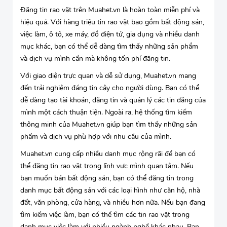
Đăng tin rao vặt trên Muahet.vn là hoàn toàn miễn phí và
hiệu quả. Với hàng triệu tin rao vặt bao gồm bất động sản,
việc làm, ô tô, xe máy, đồ điện tử, gia dụng và nhiều danh
mục khác, bạn có thể dễ dàng tìm thấy những sản phẩm
và dịch vụ mình cần mà không tốn phí đăng tin.
Với giao diện trực quan và dễ sử dụng, Muahet.vn mang
đến trải nghiệm đáng tin cậy cho người dùng. Bạn có thể
dễ dàng tạo tài khoản, đăng tin và quản lý các tin đăng của
mình một cách thuận tiện. Ngoài ra, hệ thống tìm kiếm
thông minh của Muahet.vn giúp bạn tìm thấy những sản
phẩm và dịch vụ phù hợp với nhu cầu của mình.
Muahet.vn cung cấp nhiều danh mục rộng rãi để bạn có
thể đăng tin rao vặt trong lĩnh vực mình quan tâm. Nếu
bạn muốn bán bất động sản, bạn có thể đăng tin trong
danh mục bất động sản với các loại hình như căn hộ, nhà
đất, văn phòng, cửa hàng, và nhiều hơn nữa. Nếu bạn đang
tìm kiếm việc làm, bạn có thể tìm các tin rao vặt trong
danh mục việc làm với nhiều ngành nghề khác nhau. Bạn