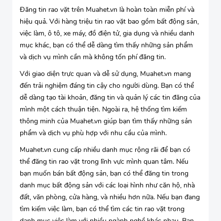
Đăng tin rao vặt trên Muahet.vn là hoàn toàn miễn phí và
hiệu quả. Với hàng triệu tin rao vặt bao gồm bất động sản,
việc làm, ô tô, xe máy, đồ điện tử, gia dụng và nhiều danh
mục khác, bạn có thể dễ dàng tìm thấy những sản phẩm
và dịch vụ mình cần mà không tốn phí đăng tin.
Với giao diện trực quan và dễ sử dụng, Muahet.vn mang
đến trải nghiệm đáng tin cậy cho người dùng. Bạn có thể
dễ dàng tạo tài khoản, đăng tin và quản lý các tin đăng của
mình một cách thuận tiện. Ngoài ra, hệ thống tìm kiếm
thông minh của Muahet.vn giúp bạn tìm thấy những sản
phẩm và dịch vụ phù hợp với nhu cầu của mình.
Muahet.vn cung cấp nhiều danh mục rộng rãi để bạn có
thể đăng tin rao vặt trong lĩnh vực mình quan tâm. Nếu
bạn muốn bán bất động sản, bạn có thể đăng tin trong
danh mục bất động sản với các loại hình như căn hộ, nhà
đất, văn phòng, cửa hàng, và nhiều hơn nữa. Nếu bạn đang
tìm kiếm việc làm, bạn có thể tìm các tin rao vặt trong
danh mục việc làm với nhiều ngành nghề khác nhau. Bạn